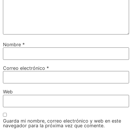
Nombre
*
Correo electrónico
*
Web
Guarda mi nombre, correo electrónico y web en este
navegador para la próxima vez que comente.