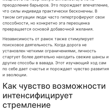
преодоление барьеров. Это порождает впечатление,
что силы индивида практически бесконечны. В
таком ситуации люди часто гипертрофируют свои
способности, но конкретно эта переоценка
превращается основой добавочной желания.
Независимость от рамок также стимулирует
поисковое деятельность. Когда дорога не
установлен четкими ограничениями, личность
стартует более деятельно находить свежие шансы и
другие способы в вавада. Этот изучающий ход сам
по себе дает счастье и порождает чувство развития
и эволюции.
Как чувство возможности
интенсифицирует
стремление