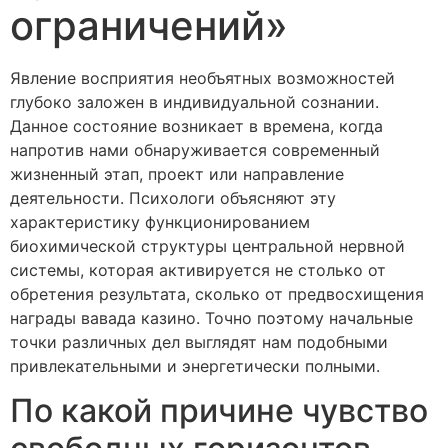
ограничений»
Явление восприятия необъятных возможностей
глубоко заложен в индивидуальной сознании.
Данное состояние возникает в времена, когда
напротив нами обнаруживается современный
жизненный этап, проект или направление
деятельности. Психологи объясняют эту
характеристику функционированием
биохимической структуры центральной нервной
системы, которая активируется не столько от
обретения результата, сколько от предвосхищения
награды вавада казино. Точно поэтому начальные
точки различных дел выглядят нам подобными
привлекательными и энергетически полными.
По какой причине чувство