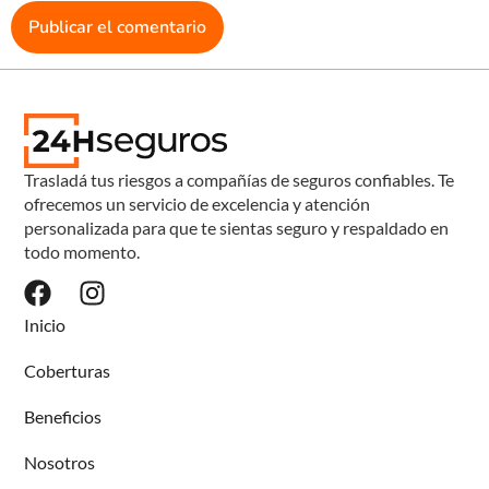
Trasladá tus riesgos a compañías de seguros confiables. Te
ofrecemos un servicio de excelencia y atención
personalizada para que te sientas seguro y respaldado en
todo momento.
Inicio
Coberturas
Beneficios
Nosotros