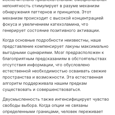
непонятность стимулирует в разуме механизм
обнаружения паттернов и принципов. Этот
механизм происходит с высокой концентрацией
фокуса и увеличением катехоламина, что
генерирует состояние позитивного активации.
Когда основные подробности неизвестны, наше
представление компенсирует лакуны максимально
выгодными сценариями. Мозг предрасположен к
благоприятным предсказаниям в обстоятельствах
отсутствия информации, что обусловлено
естественной необходимостью осваивать свежие
пространства и возможности. Эта естественная
алгоритм поддерживала нашим предкам
существовать и совершенствоваться.
Двусмысленность также интенсифицирует чувство
свободы выбора. Когда опции не связаны
определенными границами, человек переживает