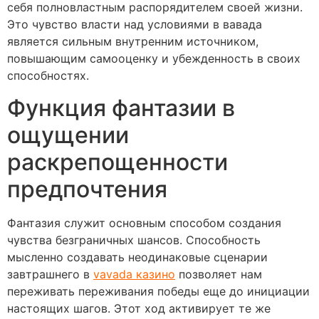
себя полновластным распорядителем своей жизни.
Это чувство власти над условиями в вавада
является сильным внутренним источником,
повышающим самооценку и убежденность в своих
способностях.
Функция фантазии в
ощущении
раскрепощенности
предпочтения
Фантазия служит основным способом создания
чувства безграничных шансов. Способность
мысленно создавать неодинаковые сценарии
завтрашнего в
vavada казино
позволяет нам
переживать переживания победы еще до инициации
настоящих шагов. Этот ход активирует те же