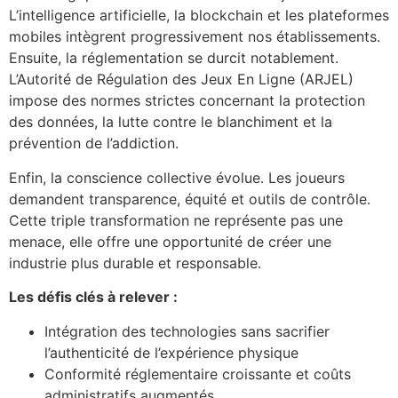
L’intelligence artificielle, la blockchain et les plateformes
mobiles intègrent progressivement nos établissements.
Ensuite, la réglementation se durcit notablement.
L’Autorité de Régulation des Jeux En Ligne (ARJEL)
impose des normes strictes concernant la protection
des données, la lutte contre le blanchiment et la
prévention de l’addiction.
Enfin, la conscience collective évolue. Les joueurs
demandent transparence, équité et outils de contrôle.
Cette triple transformation ne représente pas une
menace, elle offre une opportunité de créer une
industrie plus durable et responsable.
Les défis clés à relever :
Intégration des technologies sans sacrifier
l’authenticité de l’expérience physique
Conformité réglementaire croissante et coûts
administratifs augmentés