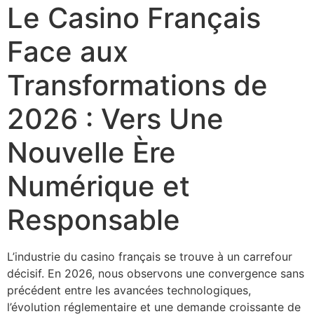
Le Casino Français
Face aux
Transformations de
2026 : Vers Une
Nouvelle Ère
Numérique et
Responsable
L’industrie du casino français se trouve à un carrefour
décisif. En 2026, nous observons une convergence sans
précédent entre les avancées technologiques,
l’évolution réglementaire et une demande croissante de