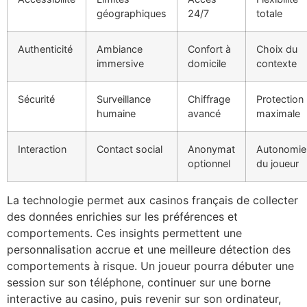
géographiques
24/7
totale
Authenticité
Ambiance
Confort à
Choix du
immersive
domicile
contexte
Sécurité
Surveillance
Chiffrage
Protection
humaine
avancé
maximale
Interaction
Contact social
Anonymat
Autonomie
optionnel
du joueur
La technologie permet aux casinos français de collecter
des données enrichies sur les préférences et
comportements. Ces insights permettent une
personnalisation accrue et une meilleure détection des
comportements à risque. Un joueur pourra débuter une
session sur son téléphone, continuer sur une borne
interactive au casino, puis revenir sur son ordinateur,