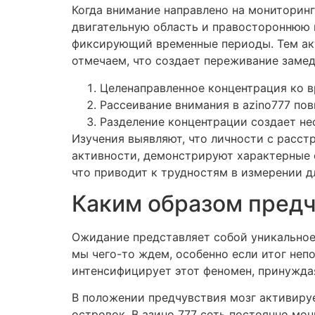
Когда внимание направлено на мониторин
двигательную область и правостороннюю 
фиксирующий временные периоды. Тем акт
отмечаем, что создает переживание замед
Целенаправленное концентрация ко в
Рассеивание внимания в azino777 по
Разделение концентрации создает н
Изучения выявляют, что личности с расс
активности, демонстрируют характерные 
что приводит к трудностям в измерении 
Каким образом предч
Ожидание представляет собой уникальное
мы чего-то ждем, особенно если итог неп
интенсифицирует этот феномен, принужда
В положении предчувствия мозг активиру
островок. В азино 777 сеть постоянно мо