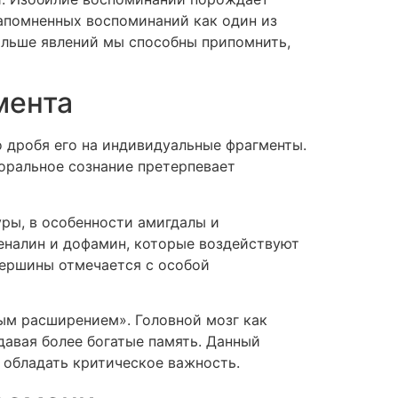
апомненных воспоминаний как один из
ольше явлений мы способны припомнить,
мента
 дробя его на индивидуальные фрагменты.
поральное сознание претерпевает
ры, в особенности амигдалы и
еналин и дофамин, которые воздействуют
вершины отмечается с особой
ым расширением». Головной мозг как
давая более богатые память. Данный
 обладать критическое важность.