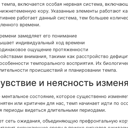
г темпа, включается особая нервная система, включаю
нижнетеменную кору. Указанные элементы работают ка
ивнее работает данный система, тем большее количе
ленного времени.
ремени замедляет его понимание
вышает индивидуальный ход времени
еодинаковое ощущение протяженности
тройствами внимания, такими как расстройство дефиц
особенности темпорального восприятия. Их биологиче
длительности происшествий и планировании темпа.
увствие и неясность измен
 ментальное состояние, которое существенно изменяет
онятен или критичен для нас, темп начинает идти по 
я периоды видеться длительными периодами.
ет сеть ожидания, объединяющую префронтальную кору
ниторит окружающую среду в поиске сигналов ожидаем