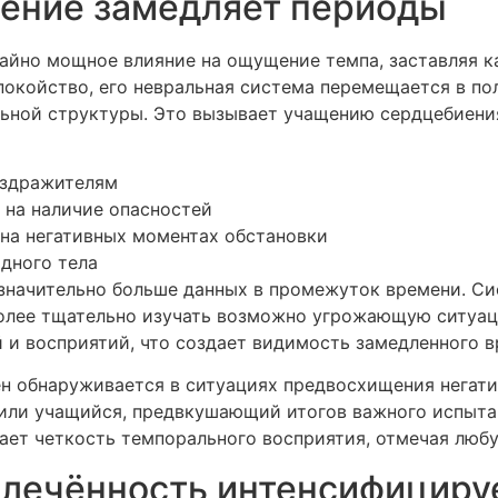
нение замедляет периоды
айно мощное влияние на ощущение темпа, заставляя 
покойство, его невральная система перемещается в п
льной структуры. Это вызывает учащению сердцебиени
аздражителям
 на наличие опасностей
на негативных моментах обстановки
дного тела
 значительно больше данных в промежуток времени. С
более тщательно изучать возможно угрожающую ситуац
и восприятий, что создает видимость замедленного вр
н обнаруживается в ситуациях предвосхищения негати
 или учащийся, предвкушающий итогов важного испыта
ает четкость темпорального восприятия, отмечая люб
влечённость интенсифициру