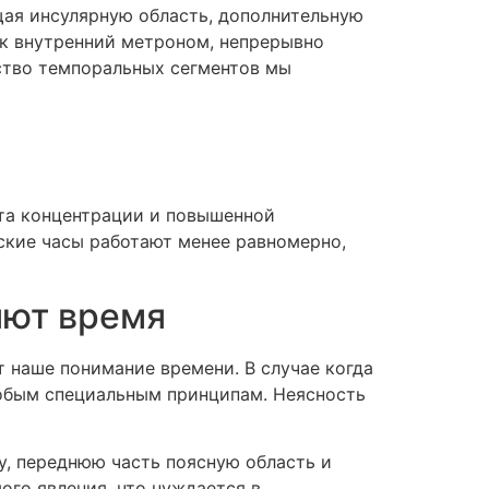
щая инсулярную область, дополнительную
к внутренний метроном, непрерывно
ство темпоральных сегментов мы
ита концентрации и повышенной
ские часы работают менее равномерно,
яют время
 наше понимание времени. В случае когда
особым специальным принципам. Неясность
, переднюю часть поясную область и
ого явления, что нуждается в