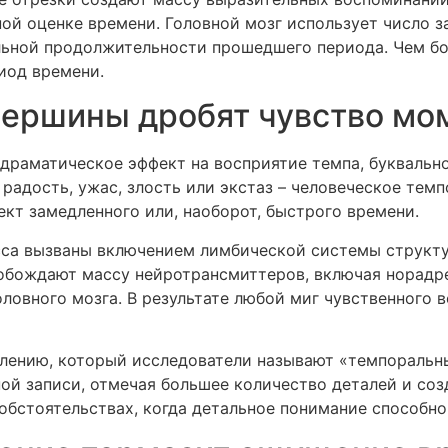
ой оценке времени. Головной мозг использует число з
льной продолжительности прошедшего периода. Чем б
иод времени.
вершины дробят чувство мо
раматическое эффект на восприятие темпа, буквально
 радость, ужас, злость или экстаз – человеческое тем
кт замедленного или, наоборот, быстрого времени.
са вызваны включением лимбической системы структу
вобождают массу нейротрансмиттеров, включая норадр
ловного мозга. В результате любой миг чувственного 
лению, который исследователи называют «темпоральн
й записи, отмечая большее количество деталей и соз
обстоятельствах, когда детальное понимание способно