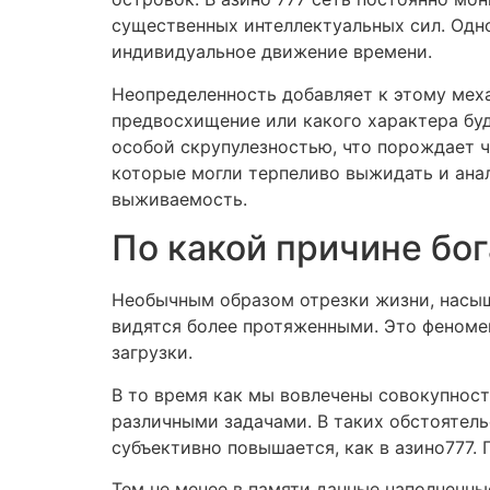
существенных интеллектуальных сил. Одн
индивидуальное движение времени.
Неопределенность добавляет к этому меха
предвосхищение или какого характера буд
особой скрупулезностью, что порождает 
которые могли терпеливо выжидать и ана
выживаемость.
По какой причине бо
Необычным образом отрезки жизни, насыщ
видятся более протяженными. Это феноме
загрузки.
В то время как мы вовлечены совокупнос
различными задачами. В таких обстоятель
субъективно повышается, как в азино777. 
Тем не менее в памяти данные наполненн