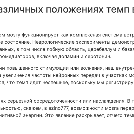
различных положениях темп
м мозгу функционирует как комплексная система встр
е состояние. Неврологические эксперименты демонстр
анных, в том числе лобную область, церебеллум и база
ромедиаторов, включая допамин и серотонин.
нии повышенного стимуляции или волнения, наш внутре
а увеличения частоты нейронных передач в участках м
я, что темп идет неспешнее, поскольку мы регистрир
ях серьезной сосредоточенности или наслаждения. В 
ностью, скажем, в azino777, возможности мозга пере
итивной энергии. Это явление раскрывает, отчего те