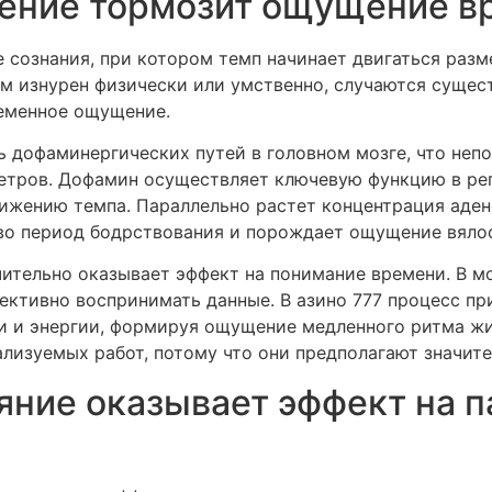
щение тормозит ощущение в
 сознания, при котором темп начинает двигаться разм
изм изнурен физически или умственно, случаются суще
ременное ощущение.
 дофаминергических путей в головном мозге, что неп
етров. Дофамин осуществляет ключевую функцию в ре
нижению темпа. Параллельно растет концентрация аде
во период бодрствования и порождает ощущение вяло
чительно оказывает эффект на понимание времени. В м
ективно воспринимать данные. В азино 777 процесс при
и и энергии, формируя ощущение медленного ритма ж
лизуемых работ, потому что они предполагают значит
яние оказывает эффект на п