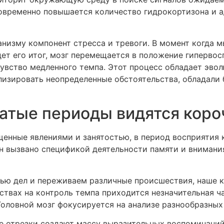
овременно повышается количество гидрокортизона и а
низму компонент стресса и тревоги. В момент когда м
ет его итог, мозг перемещается в положение гиперво
чувство медленного темпа. Этот процесс обладает эво
лизировать неопределенные обстоятельства, обладали
гатые периоды видятся коро
енные явлениями и занятостью, в период восприятия 
н вызвано спецификой деятельности памяти и внимани
тью дел и переживаем различные происшествия, наше 
ствах на контроль темпа приходится незначительная ч
Головной мозг фокусируется на анализе разнообразных
ые отрезки создают массу выразительных воспоминани