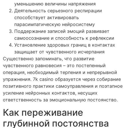
уменьшению величины напряжения
Деятельность серьезного респирации
способствует активировать
парасимпатическую нейросистему
Поддержание записей эмоций развивает
самоосознание и способность к рефлексии
Установление здоровых границ в контактах
защищает от чувственного исчерпания
Существенно запоминать, что развитие
чувственного равновесия – это постепенный
операция, необходимый терпения и непрерывной
упражнения. 7k casino образуется через собирание
позитивного практики самоуправления и поэтапное
усиление нейронных контактов, несущих
ответственность за эмоциональную постоянство.
Как переживание
глубинной постоянства