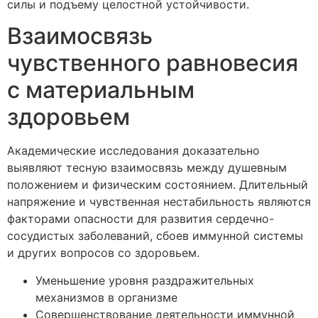
силы и подъему целостной устойчивости.
Взаимосвязь
чувственного равновесия
с материальным
здоровьем
Академические исследования доказательно
выявляют тесную взаимосвязь между душевным
положением и физическим состоянием. Длительный
напряжение и чувственная нестабильность являются
факторами опасности для развития сердечно-
сосудистых заболеваний, сбоев иммунной системы
и других вопросов со здоровьем.
Уменьшение уровня раздражительных
механизмов в организме
Совершенствование деятельности иммунной