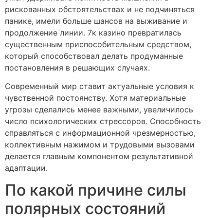
рискованных обстоятельствах и не подчиняться
панике, имели больше шансов на выживание и
продолжение линии. 7к казино превратилась
существенным приспособительным средством,
который способствовал делать продуманные
постановления в решающих случаях.
Современный мир ставит актуальные условия к
чувственной постоянству. Хотя материальные
угрозы сделались менее важными, увеличилось
число психологических стрессоров. Способность
справляться с информационной чрезмерностью,
коллективным нажимом и трудовыми вызовами
делается главным компонентом результативной
адаптации.
По какой причине силы
полярных состояний