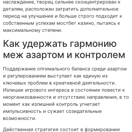
наслаждение, творец сильнее сконцентрирован к
деталям, расположен затратить дополнительное
период на улучшение и больше строго подходит к
собственным успехам мостбет казино, пытаясь к
максимальному степени.
Как удержать гармонию
меж азартом и контролем
Поддержание оптимального баланса среди азартом
и регулированием выступает как единую из
ключевых проблем в креативной деятельности.
Излишек игрового интереса в состоянии повести к
неорганизованности и отсутствию направления, в то
момент как излишний контроль угнетает
импульсивность и сужает созидательные
возможности.
Действенная стратегия состоит в формировании