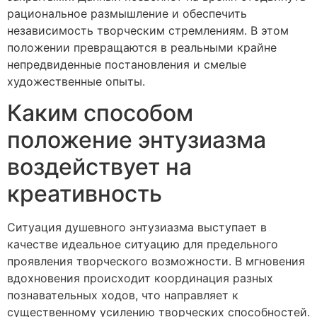
рациональное размышление и обеспечить
независимость творческим стремлениям. В этом
положении превращаются в реальными крайне
непредвиденные постановления и смелые
художественные опыты.
Каким способом
положение энтузиазма
воздействует на
креативность
Ситуация душевного энтузиазма выступает в
качестве идеальное ситуацию для предельного
проявления творческого возможности. В мгновения
вдохновения происходит координация разных
познавательных ходов, что направляет к
существенному усилению творческих способностей.