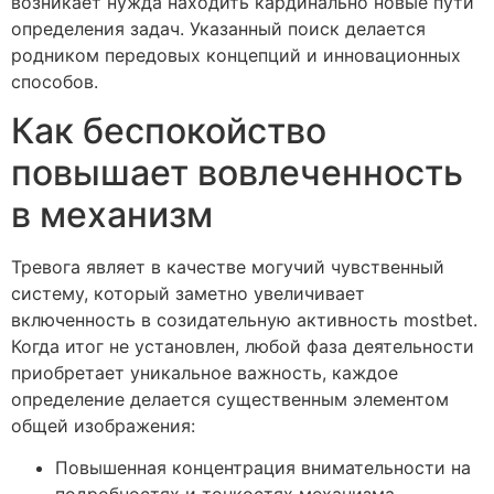
возникает нужда находить кардинально новые пути
определения задач. Указанный поиск делается
родником передовых концепций и инновационных
способов.
Как беспокойство
повышает вовлеченность
в механизм
Тревога являет в качестве могучий чувственный
систему, который заметно увеличивает
включенность в созидательную активность mostbet.
Когда итог не установлен, любой фаза деятельности
приобретает уникальное важность, каждое
определение делается существенным элементом
общей изображения:
Повышенная концентрация внимательности на