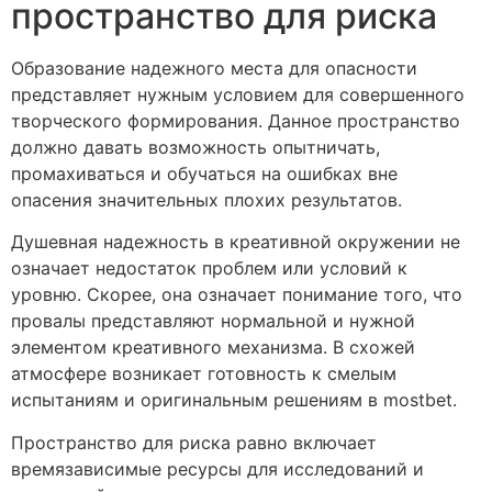
пространство для риска
Образование надежного места для опасности
представляет нужным условием для совершенного
творческого формирования. Данное пространство
должно давать возможность опытничать,
промахиваться и обучаться на ошибках вне
опасения значительных плохих результатов.
Душевная надежность в креативной окружении не
означает недостаток проблем или условий к
уровню. Скорее, она означает понимание того, что
провалы представляют нормальной и нужной
элементом креативного механизма. В схожей
атмосфере возникает готовность к смелым
испытаниям и оригинальным решениям в mostbet.
Пространство для риска равно включает
времязависимые ресурсы для исследований и