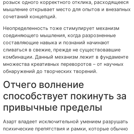
розыск одного корректного отклика, расходящееся
мышление открывает место для опытов и внезапных
сочетаний концепций.
Неопределенность тоже стимулирует механизм
соединяющего мышления, когда разрозненные
составляющие навыка и познаний начинают
сливаться в свежие, прежде не существовавшие
комбинации. Данный механизм лежит в фундаменте
множества креативных переворотов – от научных
обнаружений до творческих творений.
Отчего волнение
способствует покинуть за
привычные пределы
Азарт владеет исключительной умением разрушать
психические препятствия и рамки, которые обычно