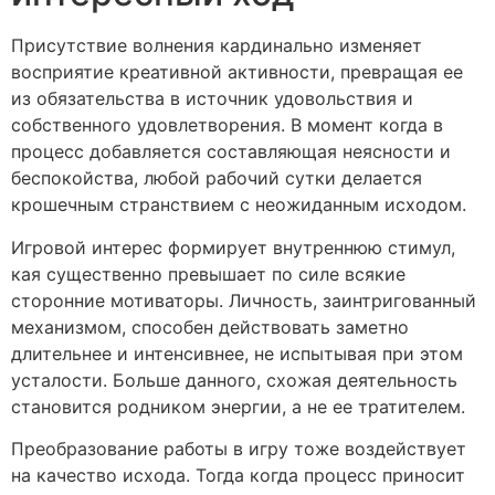
Присутствие волнения кардинально изменяет
восприятие креативной активности, превращая ее
из обязательства в источник удовольствия и
собственного удовлетворения. В момент когда в
процесс добавляется составляющая неясности и
беспокойства, любой рабочий сутки делается
крошечным странствием с неожиданным исходом.
Игровой интерес формирует внутреннюю стимул,
кая существенно превышает по силе всякие
сторонние мотиваторы. Личность, заинтригованный
механизмом, способен действовать заметно
длительнее и интенсивнее, не испытывая при этом
усталости. Больше данного, схожая деятельность
становится родником энергии, а не ее тратителем.
Преобразование работы в игру тоже воздействует
на качество исхода. Тогда когда процесс приносит