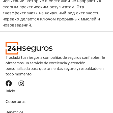
испытаний, которые в состоянии не направить к
скорым практическим результатам. Эта
«неэффективная» на начальный вид активность
нередко делается ключом прорывных мыслей и
нововведений.
Trasladá tus riesgos a compañías de seguros confiables. Te
ofrecemos un servicio de excelencia y atención
personalizada para que te sientas seguro y respaldado en
todo momento.
Inicio
Coberturas
Beneficios