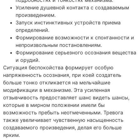
подробностях и тонкостях механизма.
Усиление душевной контакта с создаваемым
произведением.
Запуск инстинктивных устройств приема
определений.
Формирование возможности к спонтанности и
непроизвольным постановлениям.
Формирование серьезного осознания вещества
и орудий.
Ситуация беспокойства формирует особую
напряженность осознания, при коей создатель
больше тонко откликается на мельчайшие
модификации в механизме. Эта усиленная
отзывчивость предоставляет шанс видеть шансы,
которые в мирном положении имели бы
возможность пребыть неотмеченными. Тревога
также увеличивает чувственную насыщенность
создаваемого произведения, делая его больше
ярким.