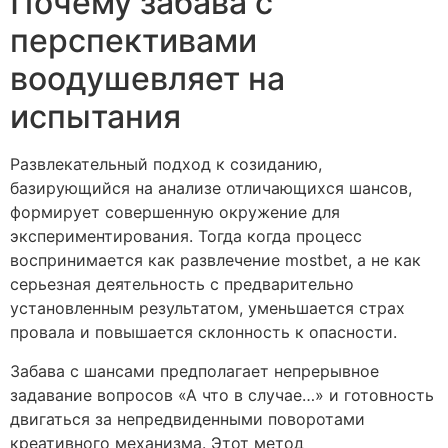
Почему забава с
перспективами
воодушевляет на
испытания
Развлекательный подход к созиданию,
базирующийся на анализе отличающихся шансов,
формирует совершенную окружение для
экспериментирования. Тогда когда процесс
воспринимается как развлечение mostbet, а не как
серьезная деятельность с предварительно
установленным результатом, уменьшается страх
провала и повышается склонность к опасности.
Забава с шансами предполагает непрерывное
задавание вопросов «А что в случае…» и готовность
двигаться за непредвиденными поворотами
креативного механизма. Этот метод