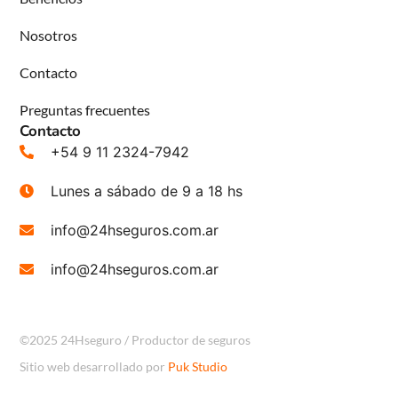
Nosotros
Contacto
Preguntas frecuentes
Contacto
+54 9 11 2324-7942
Lunes a sábado de 9 a 18 hs
info@24hseguros.com.ar
info@24hseguros.com.ar
©2025 24Hseguro / Productor de seguros
Sitio web desarrollado por
Puk Studio