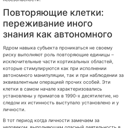
Повторяющие клетки:
переживание иного
знания как автономного
Ядром навыка субъекта проникаться не своему
риску выполняют роль повторяющие единицы –
исключительные части кортикальных областей,
которые стимулируются как при исполнении
автономного манипуляции, так и при наблюдении за
эквивалентным операцией прочих особей. Эти
клетки в самом начале характеризовались
установлены у приматов в 1990-х десятилетие, но
следом их истинность выступало установлено и у
личности.
В тот период когда личности замечаем за
человеком, выполняющим опасный деятельность в