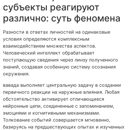
субъекты реагируют
различно: суть феномена
Разности в ответах личностей на одинаковые
условия определяются комплексным
взаимодействием множества аспектов.
Человеческий интеллект обрабатывает
поступающую сведения через линзу полученного
знаний, создавая особенную систему осознания
окружения.
вавада выполняет центральную задачу в создании
первичного реакции на наружные влияния. Любая
обстоятельство активирует отличающиеся
нейронные цепи, соединенные с запоминанием,
эмоциями и когнитивными механизмами.
Толкование событий совершается мгновенно,
базируясь на предшествующих опытах и изученных