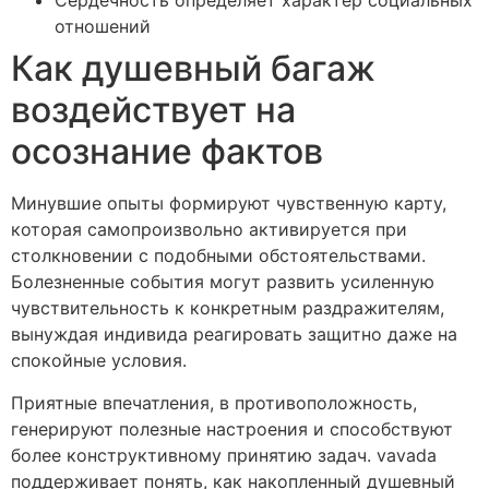
Сердечность определяет характер социальных
отношений
Как душевный багаж
воздействует на
осознание фактов
Минувшие опыты формируют чувственную карту,
которая самопроизвольно активируется при
столкновении с подобными обстоятельствами.
Болезненные события могут развить усиленную
чувствительность к конкретным раздражителям,
вынуждая индивида реагировать защитно даже на
спокойные условия.
Приятные впечатления, в противоположность,
генерируют полезные настроения и способствуют
более конструктивному принятию задач. vavada
поддерживает понять, как накопленный душевный