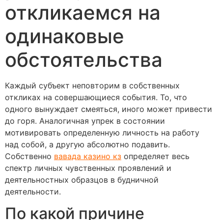
откликаемся на
одинаковые
обстоятельства
Каждый субъект неповторим в собственных
откликах на совершающиеся события. То, что
одного вынуждает смеяться, иного может привести
до горя. Аналогичная упрек в состоянии
мотивировать определенную личность на работу
над собой, а другую абсолютно подавить.
Собственно
вавада казино кз
определяет весь
спектр личных чувственных проявлений и
деятельностных образцов в будничной
деятельности.
По какой причине