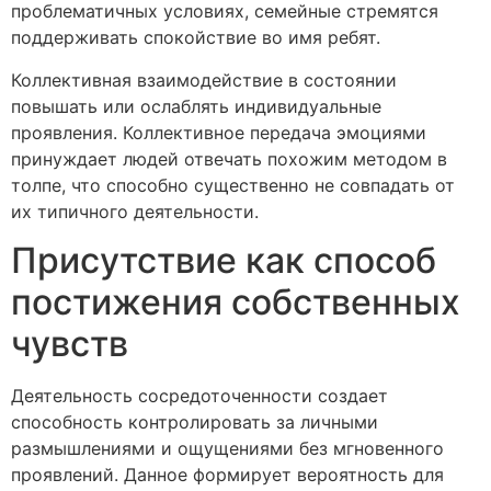
проблематичных условиях, семейные стремятся
поддерживать спокойствие во имя ребят.
Коллективная взаимодействие в состоянии
повышать или ослаблять индивидуальные
проявления. Коллективное передача эмоциями
принуждает людей отвечать похожим методом в
толпе, что способно существенно не совпадать от
их типичного деятельности.
Присутствие как способ
постижения собственных
чувств
Деятельность сосредоточенности создает
способность контролировать за личными
размышлениями и ощущениями без мгновенного
проявлений. Данное формирует вероятность для