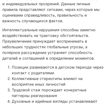
и индивидуальных прозрений. Данные личные
правила представляют сетками, через которые мы
оцениваем справедливость, правильность и
важность случающихся фактов.
Интеллектуальные нарушения способны заметно
воздействовать на трактовку обстоятельств.
Преувеличение принуждает воспринимать в
небольших трудностях глобальные угрозы, а
полярное рассуждение устраняет способность
деталей и соглашений в определении моментов.
Позиции развиваются в детском периоде через
контакт с родителями
Коллективные стереотипы влияют на
восприятие иных личностей
Трудовой стаж порождает конкретные
паттерны реагирования
Духовные и идейные взгляды устанавливают