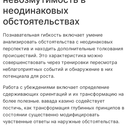
неодинаковых
обстоятельствах
Познавательная гибкость включает умение
анализировать обстоятельства с неодинаковых
перспектив и находить дополнительные толкования
происшествий. Это характеристика можно
совершенствовать через тренировки пересмотра
неблагоприятных событий и обнаружение в них
потенциала для роста.
Работа с убеждениями включает определение
сдерживающих ориентаций и их трансформацию на
более полезные. вавада казино содействует
постичь, как трансформация глубинных принципов в
состоянии существенно модифицировать
чувственные ответы на наружные обстоятельства.