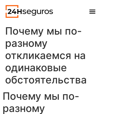
Почему мы по-
разному
откликаемся на
одинаковые
обстоятельства
Почему мы по-
разному