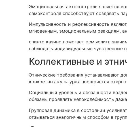
Эмоциональная автоконтроль является в
самоконтроля способствуют создавать пау
Импульсивность и рефлексивность являют
мгновенным, эмоциональным реакциям, ан
спинто казино помогает осмыслить значи
наблюдать индивидуальные чувственные п
Коллективные и этн
Этнические требования устанавливают до
конкретных культурах поощряется открыт
Социальный уровень и обязанности возде
обязаны проявлять непоколебимость даже
Групповая динамика в состоянии усилива
отзываться аналогичным способом в групп