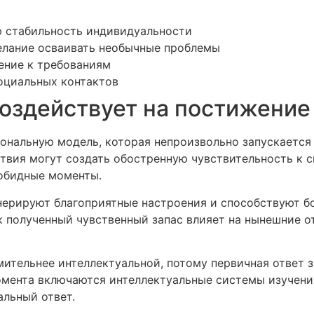
 стабильность индивидуальности
елание осваивать необычные проблемы
ение к требованиям
оциальных контактов
оздействует на постижение
нальную модель, которая непроизвольно запускается
твия могут создать обостренную чувствительность к
зобидные моменты.
енерируют благоприятные настроения и способствуют б
ак полученный чувственный запас влияет на нынешние 
мительнее интеллектуальной, потому первичная ответ 
омента включаются интеллектуальные системы изучен
льный ответ.