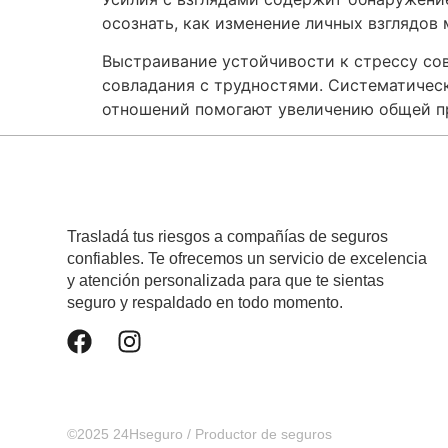
осознать, как изменение личных взглядо
Выстраивание устойчивости к стрессу со
совладания с трудностями. Систематичес
отношений помогают увеличению общей п
Trasladá tus riesgos a compañías de seguros
confiables. Te ofrecemos un servicio de excelencia
y atención personalizada para que te sientas
seguro y respaldado en todo momento.
©2025 24Hseguro / Productor de seguros