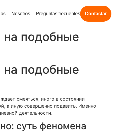
ios
Nosotros
Preguntas frecuentes
Contactar
 на подобные
 на подобные
ждает смеяться, иного в состоянии
ой, а иную совершенно подавить. Именно
дневной деятельности.
но: суть феномена