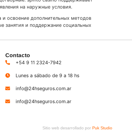
явления на наружные условия.
а и освоение дополнительных методов
ые занятия и поддержание социальных
Contacto
+54 9 11 2324-7942
Lunes a sábado de 9 a 18 hs
info@24hseguros.com.ar
info@24hseguros.com.ar
Sitio web desarrollado por
Puk Studio