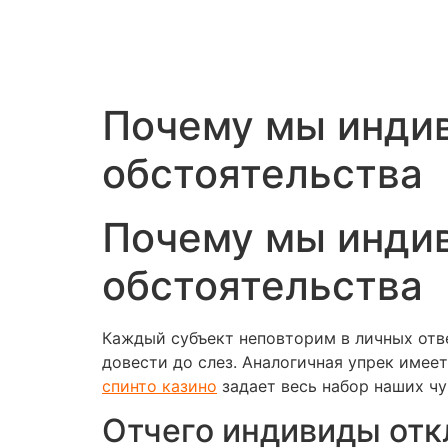
Почему мы инди
обстоятельства
Почему мы инди
обстоятельства
Каждый субъект неповторим в личных отве
довести до слез. Аналогичная упрек имее
спинто казино
задает весь набор наших чу
Отчего индивиды отк