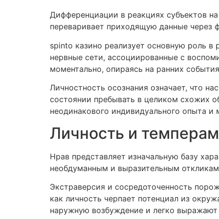
Дифференциации в реакциях субъектов на
переваривает приходящую данные через ф
spinto казино реализует основную роль в
нервные сети, ассоциированные с воспом
моментально, опираясь на ранних события
Личностность осознания означает, что на
состоянии пребывать в целиком схожих о
неодинакового индивидуального опыта и м
Личность и темперам
Нрав представляет изначальную базу хар
необдуманным и выразительным откликам,
Экстраверсия и сосредоточенность порожд
как личность черпает потенциал из окру
наружную возбуждение и легко выражают