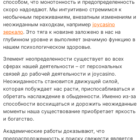
способом, что монотонность и предопределенность
скоро надоедают. Мы интуитивно стремимся к
необычным переживаниям, внезапным изменениям и
неожиданным находкам, например
joycasino
зеркало
. Это тяга к новизне заложено в нас на
глубинном уровне и выполняет значимую функцию в
нашем психологическом здоровье.
Элемент неопределенности существует во всех
сферах нашей деятельности – от персональных
связей до рабочей деятельности и joycasino.
Неожиданность становится движущей силой,
которая побуждает нас расти, приспосабливаться и
обретать наслаждение в обыденности. Именно из-за
способности восхищаться и дорожить неожиданные
моменты наша существование приобретает яркость
и богатство.
Академические работы доказывают, что
предрасположенность к поиску свежести является