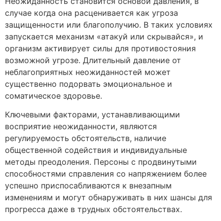
Неожиданность становится основой давления, в
случае когда она расценивается как угроза
защищенности или благополучию. В таких условиях
запускается механизм «атакуй или скрывайся», и
организм активирует силы для противостояния
возможной угрозе. Длительный давление от
неблагоприятных неожиданностей может
существенно подорвать эмоциональное и
соматическое здоровье.
Ключевыми факторами, устанавливающими
восприятие неожиданности, являются
регулируемость обстоятельств, наличие
общественной содействия и индивидуальные
методы преодоления. Персоны с продвинутыми
способностями справления со напряжением более
успешно приспосабливаются к внезапным
изменениям и могут обнаруживать в них шансы для
прогресса даже в трудных обстоятельствах.