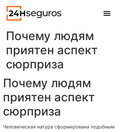
Почему людям
приятен аспект
сюрприза
Почему людям
приятен аспект
сюрприза
Человеческая натура сформирована подобным