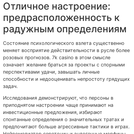
Отличное настроение:
предрасположенность к
радужным определениям
Состояние психологического взлета существенно
меняет восприятие действительности в русле более
розовых прогнозов. 7k casino в этом смысле
означает желание браться за проекты с спорными
перспективами удачи, завышать личные
способности и недооценивать непростоту грядущих
задач.
Исследования демонстрируют, что персоны в
приподнятом настроении чаще принимают на
инвестиционные предложения, избирают
спонтанные определения о значительных тратах и
предпочитают больше агрессивные тактики в играх.
Нейромедиатор серотонин и эндогенные морфины,