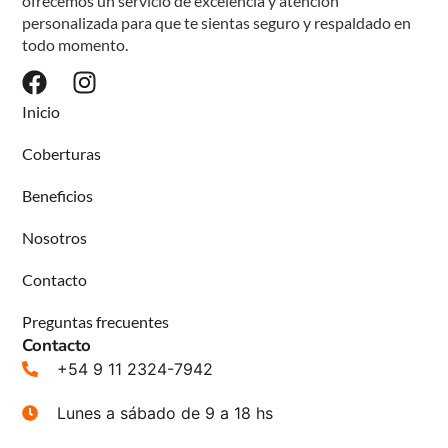
ofrecemos un servicio de excelencia y atención
personalizada para que te sientas seguro y respaldado en
todo momento.
Inicio
Coberturas
Beneficios
Nosotros
Contacto
Preguntas frecuentes
Contacto
+54 9 11 2324-7942
Lunes a sábado de 9 a 18 hs