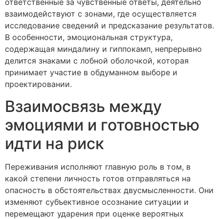
ответственные за чувственные ответы, деятельно
взаимодействуют с зонами, где осуществляется
исследование сведений и предсказание результатов.
В особенности, эмоциональная структура,
содержащая миндалину и гиппокамп, непрерывно
делится знаками с лобной оболочкой, которая
принимает участие в обдуманном выборе и
проектировании.
Взаимосвязь между
эмоциями и готовностью
идти на риск
Переживания исполняют главную роль в том, в
какой степени личность готов отправляться на
опасность в обстоятельствах двусмысленности. Они
изменяют субъективное осознание ситуации и
перемещают ударения при оценке вероятных