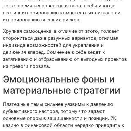
то же время непроверенная вера в себя иногда
вести к игнорированию компетентных сигналов и
игнорированию внешних рисков.
Хрупкая самооценка, в отличие от этого, толкает
сторониться даже разумных вариантов, отнимая
индивида возможностей для укрепления и
движения вперед. Сомнение в себе ведет к
затягиванию и отбрасыванию от выгодных проектов
из тревоги провала.
Эмоциональные фоны и
материальные стратегии
Платежные темы сильнее уязвимы к давлению
субъективного настроя, потому что задают
основные опоры в защищенности и позиции. 7К
казино в финансовой области нередко приводить к