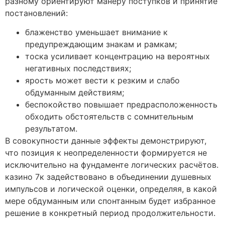
разному ориентируют манеру поступков и принятие
постановлений:
блаженство уменьшает внимание к
предупреждающим знакам и рамкам;
тоска усиливает концентрацию на вероятных
негативных последствиях;
ярость может вести к резким и слабо
обдуманным действиям;
беспокойство повышает предрасположенность
обходить обстоятельств с сомнительным
результатом.
В совокупности данные эффекты демонстрируют,
что позиция к неопределенности формируется не
исключительно на фундаменте логических расчётов.
казино 7к задействовано в объединении душевных
импульсов и логической оценки, определяя, в какой
мере обдуманным или спонтанным будет избранное
решение в конкретный период продолжительности.