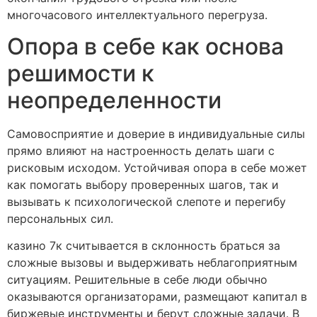
многочасового интеллектуального перегруза.
Опора в себе как основа
решимости к
неопределенности
Самовосприятие и доверие в индивидуальные силы
прямо влияют на настроенность делать шаги с
рисковым исходом. Устойчивая опора в себе может
как помогать выбору проверенных шагов, так и
вызывать к психологической слепоте и перегибу
персональных сил.
казино 7к считывается в склонность браться за
сложные вызовы и выдерживать неблагоприятным
ситуациям. Решительные в себе люди обычно
оказываются организаторами, размещают капитал в
биржевые инструменты и берут сложные задачи. В