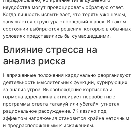
Парадоксально, но крайние типы душевного
неудобства могут провоцировать обратную ответ.
Когда личность испытывает, что терять уже нечем,
запускается структура «последний шанс». В таком
состоянии выбираются решения, которые в обычных
условиях представились бы сумасшедшими.
Влияние стресса на
анализ риска
Напряженные положения кардинально реорганизуют
деятельность мыслительных функций, курирующих
за анализ угроз. Высвобождение кортизола и
гормона адреналина активирует первобытные
программы ответа «атакуй или убегай», угнетая
рациональное рассуждение. 7К казино под
эффектом напряжения становится крайне неточным
и предрасположенным к искажениям.