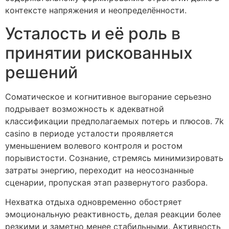
контексте напряжения и неопределённости.
Усталость и её роль в
принятии рискованных
решений
Соматическое и когнитивное выгорание серьезно
подрывает возможность к адекватной
классификации предполагаемых потерь и плюсов. 7k
casino в периоде усталости проявляется
уменьшением волевого контроля и ростом
порывистости. Сознание, стремясь минимизировать
затраты энергию, переходит на неосознанные
сценарии, пропуская этап развернутого разбора.
Нехватка отдыха одновременно обостряет
эмоциональную реактивность, делая реакции более
резкими и заметно менее стабильными. Активность