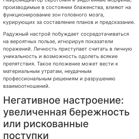
производимые в состоянии блаженства, влияют на
функционирование зон головного мозга,
курирующих за составление планов и предсказание.
Радужный настрой побуждает сосредотачиваться
на вероятных пользе, игнорируя показатели
поражений. Личность приступает считать в личную
уникальность и возможность одолеть всякие
препятствия. Такое положение может вести к
материальным утратам, неудачным
профессиональным решениям и разрушению
взаимоотношений.
Негативное настроение:
увеличенная бережность
или рискованные
поступки