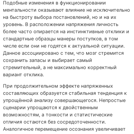
Подобные изменения в функционировании
ментальности оказывают влияние не исключительно
на быстроту выбора постановлений, но и на их
уровень. В расположении напряжения личность
более часто опирается на инстинктивные отклики и
стандартные образцы манеры поступков, в том
числе если они не годятся к актуальной ситуации.
Данное ассоциировано с тем, что мозг стремится
сохранить запасы и выбирает самый
стремительный, а не максимально корректный
вариант отклика.
При продолжительном эффекте напряженных
составляющих образуется стабильная тенденция к
упрощённой анализу совершающегося. Непростые
сценарии упрощаются к двойственным
возможностям, а тонкости и статистические
отличия остаются без сосредоточенности.
Аналогичное перемещение осознания увеличивает