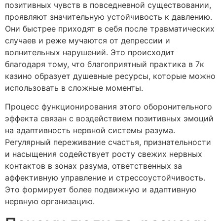
позитивных чувств в повседневной существовании,
проявляют значительную устойчивость к давлению.
Они быстрее приходят в себя после травматических
случаев и реже мучаются от депрессии и
волнительных нарушений. Это происходит
благодаря тому, что благоприятный практика в 7к
казино образует душевные ресурсы, которые можно
использовать в сложные моменты.
Процесс функционирования этого оборонительного
эффекта связан с воздействием позитивных эмоций
на адаптивность нервной системы разума.
Регулярный переживание счастья, признательности
и насыщения содействует росту свежих нервных
контактов в зонах разума, ответственных за
аффективную управление и стрессоустойчивость.
Это формирует более подвижную и адаптивную
нервную организацию.