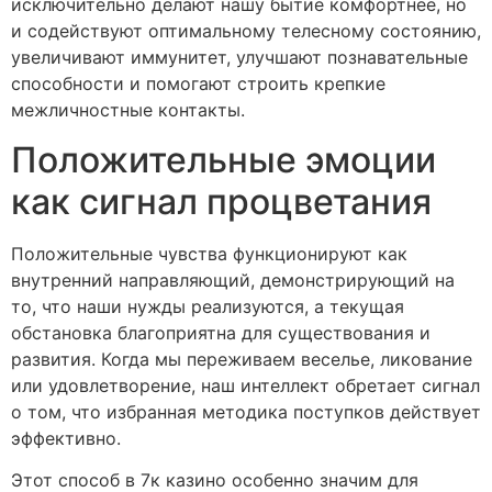
исключительно делают нашу бытие комфортнее, но
и содействуют оптимальному телесному состоянию,
увеличивают иммунитет, улучшают познавательные
способности и помогают строить крепкие
межличностные контакты.
Положительные эмоции
как сигнал процветания
Положительные чувства функционируют как
внутренний направляющий, демонстрирующий на
то, что наши нужды реализуются, а текущая
обстановка благоприятна для существования и
развития. Когда мы переживаем веселье, ликование
или удовлетворение, наш интеллект обретает сигнал
о том, что избранная методика поступков действует
эффективно.
Этот способ в 7к казино особенно значим для