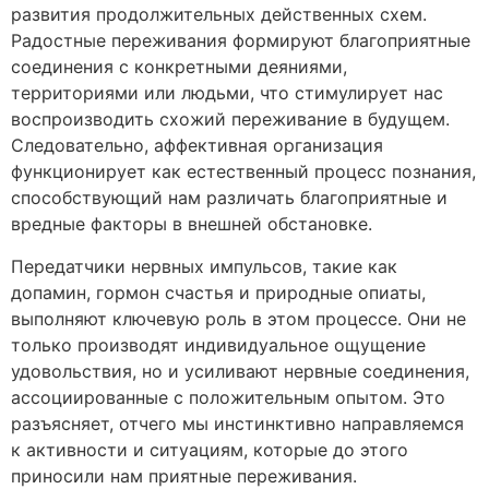
развития продолжительных действенных схем.
Радостные переживания формируют благоприятные
соединения с конкретными деяниями,
территориями или людьми, что стимулирует нас
воспроизводить схожий переживание в будущем.
Следовательно, аффективная организация
функционирует как естественный процесс познания,
способствующий нам различать благоприятные и
вредные факторы в внешней обстановке.
Передатчики нервных импульсов, такие как
допамин, гормон счастья и природные опиаты,
выполняют ключевую роль в этом процессе. Они не
только производят индивидуальное ощущение
удовольствия, но и усиливают нервные соединения,
ассоциированные с положительным опытом. Это
разъясняет, отчего мы инстинктивно направляемся
к активности и ситуациям, которые до этого
приносили нам приятные переживания.