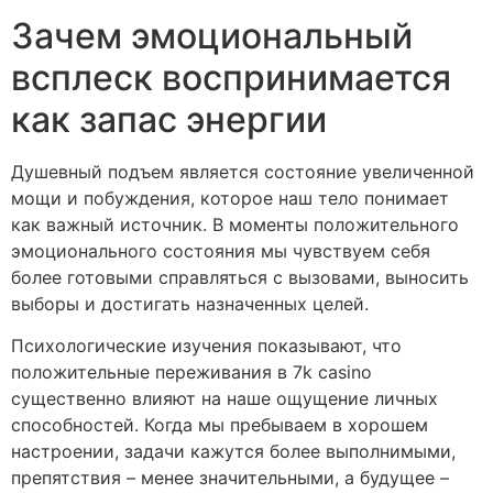
Зачем эмоциональный
всплеск воспринимается
как запас энергии
Душевный подъем является состояние увеличенной
мощи и побуждения, которое наш тело понимает
как важный источник. В моменты положительного
эмоционального состояния мы чувствуем себя
более готовыми справляться с вызовами, выносить
выборы и достигать назначенных целей.
Психологические изучения показывают, что
положительные переживания в 7k casino
существенно влияют на наше ощущение личных
способностей. Когда мы пребываем в хорошем
настроении, задачи кажутся более выполнимыми,
препятствия – менее значительными, а будущее –