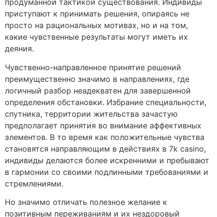
продуманной тактикой существования. Индивиды
приступают к принимать решения, опираясь не
просто на рациональных мотивах, но и на том,
какие чувственные результаты могут иметь их
деяния.
Чувственно-направленное принятие решений
преимущественно значимо в направлениях, где
логичный разбор неадекватен для завершенной
определения обстановки. Избрание специальности,
спутника, территории жительства зачастую
предполагает принятия во внимание аффективных
элементов. В то время как положительные чувства
становятся направляющим в действиях в 7k casino,
индивиды делаются более искренними и пребывают
в гармонии со своими подлинными требованиями и
стремлениями.
Но значимо отличать полезное желание к
позитивным переживаниям и их нездоровый