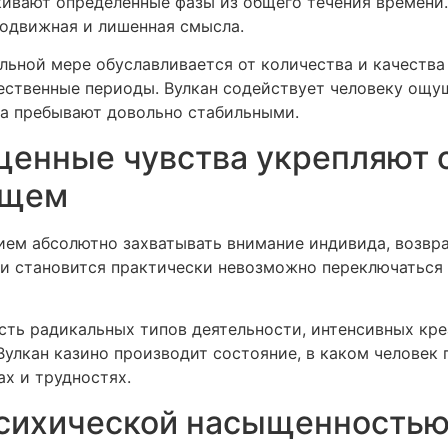
ивают определенные фазы из общего течения времени
подвижная и лишенная смысла.
ельной мере обуславливается от количества и качест
ественные периоды. Вулкан содействует человеку ощу
а пребывают довольно стабильными.
щенные чувства укрепляют
ящем
ием абсолютно захватывать внимание индивида, возвра
 становится практически невозможно переключаться 
ть радикальных типов деятельности, интенсивных креа
лкан казино производит состояние, в каком человек 
х и трудностях.
сихической насыщенностью