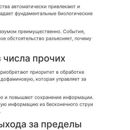
ства автоматически привлекают и
ладает фундаментальные биологические
азумом преимущественно. События,
ое обстоятельство разъясняет, почему
 числа прочих
приобретают приоритет в обработке
 дофаминовую, которая управляет за
ию и повышают сохранение информации.
ную информацию из бесконечного струи
.
ыхода за пределы