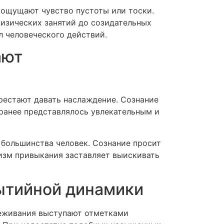
 ощущают чувство пустоты или тоски.
физических занятий до созидательных
 человеческого действий.
ают
рестают давать наслаждение. Сознание
 ранее представлялось увлекательным и
 большинства человек. Сознание просит
изм привыкания заставляет выискивать
ытийной динамики
реживания выступают отметками