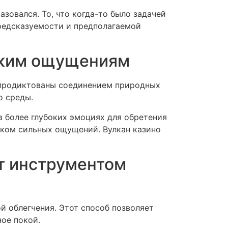
зовался. То, что когда-то было задачей
предсказуемости и предполагаемой
рким ощущениям
 продиктованы соединением природных
о среды.
 более глубоких эмоциях для обретения
ишком сильных ощущений. Вулкан казино
т инструментом
й облегчения. Этот способ позволяет
ое покой.