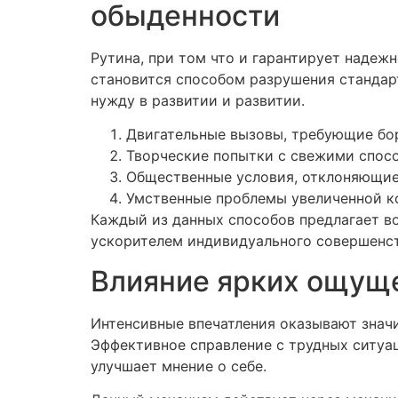
обыденности
Рутина, при том что и гарантирует наде
становится способом разрушения стандар
нужду в развитии и развитии.
Двигательные вызовы, требующие бо
Творческие попытки с свежими спос
Общественные условия, отклоняющие
Умственные проблемы увеличенной к
Каждый из данных способов предлагает во
ускорителем индивидуального совершенст
Влияние ярких ощуще
Интенсивные впечатления оказывают знач
Эффективное справление с трудных ситуа
улучшает мнение о себе.