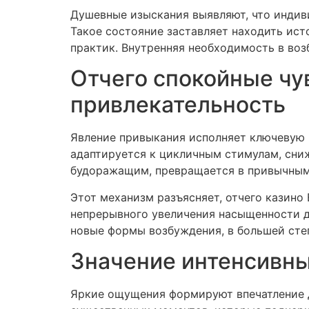
Душевные изыскания выявляют, что индив
Такое состояние заставляет находить ист
практик. Внутренняя необходимость в во
Отчего спокойные чу
привлекательность
Явление привыкания исполняет ключевую 
адаптируется к цикличным стимулам, сниж
будоражащим, превращается в привычным
Этот механизм разъясняет, отчего казино
непрерывного увеличения насыщенности д
новые формы возбуждения, в большей сте
Значение интенсивны
Яркие ощущения формируют впечатление 