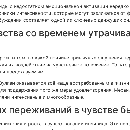
иды с недостатком эмоциональной активации нередко
очники интенсивности, которые могут различаться от 
збуждении составляет одной из ключевых движущих сил
вства со временем утрачив
роль в том, по какой причине привычные ощущения пе
ая их воздействие на чувственное положение. То, что
 и предсказуемым.
 Вулкан оказывается всё чаще востребованным в жизни
ля поддержания того же меры удовлетворения. Механ
пени интенсивные и многообразные.
х переживаний в чувстве б
движения и роста в существовании индивида. Эти пе