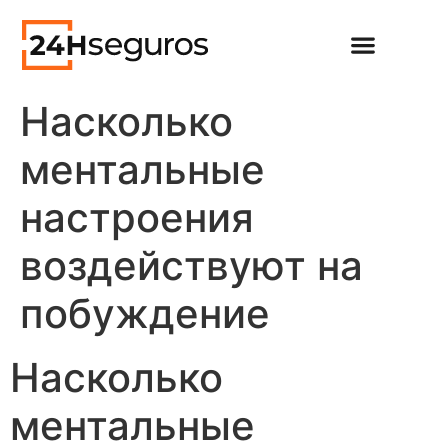
Насколько
ментальные
настроения
воздействуют на
побуждение
Насколько
ментальные