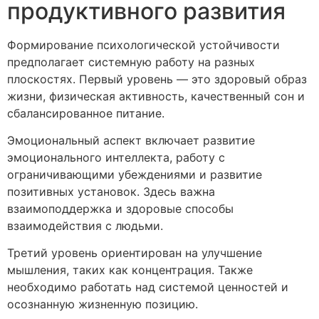
продуктивного развития
Формирование психологической устойчивости
предполагает системную работу на разных
плоскостях. Первый уровень — это здоровый образ
жизни, физическая активность, качественный сон и
сбалансированное питание.
Эмоциональный аспект включает развитие
эмоционального интеллекта, работу с
ограничивающими убеждениями и развитие
позитивных установок. Здесь важна
взаимоподдержка и здоровые способы
взаимодействия с людьми.
Третий уровень ориентирован на улучшение
мышления, таких как концентрация. Также
необходимо работать над системой ценностей и
осознанную жизненную позицию.