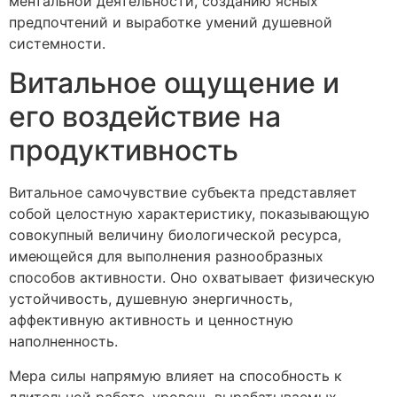
ментальной деятельности, созданию ясных
предпочтений и выработке умений душевной
системности.
Витальное ощущение и
его воздействие на
продуктивность
Витальное самочувствие субъекта представляет
собой целостную характеристику, показывающую
совокупный величину биологической ресурса,
имеющейся для выполнения разнообразных
способов активности. Оно охватывает физическую
устойчивость, душевную энергичность,
аффективную активность и ценностную
наполненность.
Мера силы напрямую влияет на способность к
длительной работе, уровень вырабатываемых