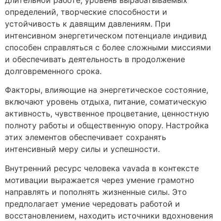
определений, творческие способности и
устойчивость к давящим давлениям. При
интенсивном энергетическом потенциале индивид
способен справляться с более сложными миссиями
и обеспечивать деятельность в продолжение
долговременного срока.
Факторы, влияющие на энергетическое состояние,
включают уровень отдыха, питание, соматическую
активность, чувственное процветание, ценностную
полноту работы и общественную опору. Настройка
этих элементов обеспечивает сохранять
интенсивный меру силы и успешности.
Внутренний ресурс человека vavada в контексте
мотивации выражается через умение грамотно
направлять и пополнять жизненные силы. Это
предполагает умение чередовать работой и
восстановлением, находить источники вдохновения