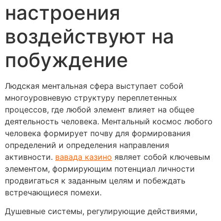
настроения
воздействуют на
побуждение
Людская ментальная сфера выступает собой
многоуровневую структуру переплетенных
процессов, где любой элемент влияет на общее
деятельность человека. Ментальный космос любого
человека формирует почву для формирования
определений и определения направления
активности.
вавада казино
являет собой ключевым
элементом, формирующим потенциал личности
продвигаться к заданным целям и побеждать
встречающиеся помехи.
Душевные системы, регулирующие действиями,