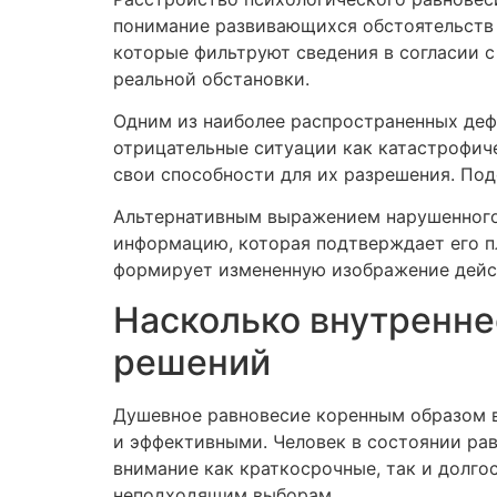
понимание развивающихся обстоятельств 
которые фильтруют сведения в согласии 
реальной обстановки.
Одним из наиболее распространенных деф
отрицательные ситуации как катастрофич
свои способности для их разрешения. По
Альтернативным выражением нарушенного 
информацию, которая подтверждает его п
формирует измененную изображение дейс
Насколько внутренне
решений
Душевное равновесие коренным образом во
и эффективными. Человек в состоянии ра
внимание как краткосрочные, так и долго
неподходящим выборам.