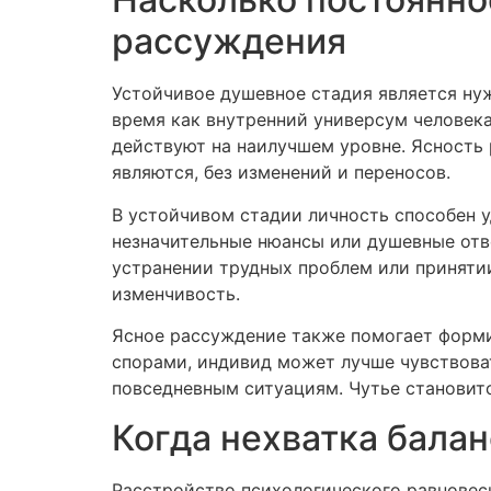
рассуждения
Устойчивое душевное стадия является ну
время как внутренний универсум человек
действуют на наилучшем уровне. Ясность
являются, без изменений и переносов.
В устойчивом стадии личность способен у
незначительные нюансы или душевные отв
устранении трудных проблем или приняти
изменчивость.
Ясное рассуждение также помогает форми
спорами, индивид может лучше чувствова
повседневным ситуациям. Чутье станови
Когда нехватка бала
Расстройство психологического равновес