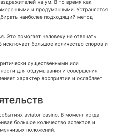
здражителей на ум. В то время как
азмеренными и продуманными. Устраняется
дбирать наиболее подходящий метод
я. Это помогает человеку не отвечать
б исключает большое количество споров и
 критически существенными или
льности для обдумывания и совершения
меняет характер восприятия и ослабляет
ятельств
бытиях aviator casino. В момент когда
ривая большое количество аспектов и
зменчивых положений.