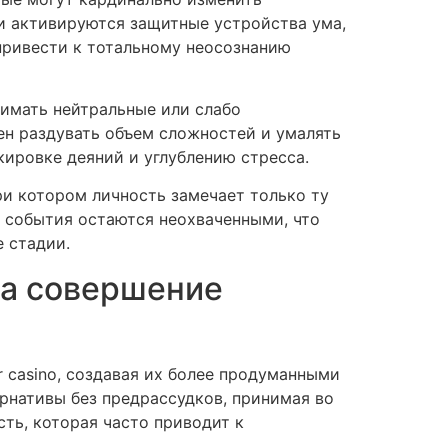
и активируются защитные устройства ума,
привести к тотальному неосознанию
имать нейтральные или слабо
ен раздувать объем сложностей и умалять
ировке деяний и углублению стресса.
и котором личность замечает только ту
 события остаются неохваченными, что
 стадии.
на совершение
 casino, создавая их более продуманными
рнативы без предрассудков, принимая во
ть, которая часто приводит к