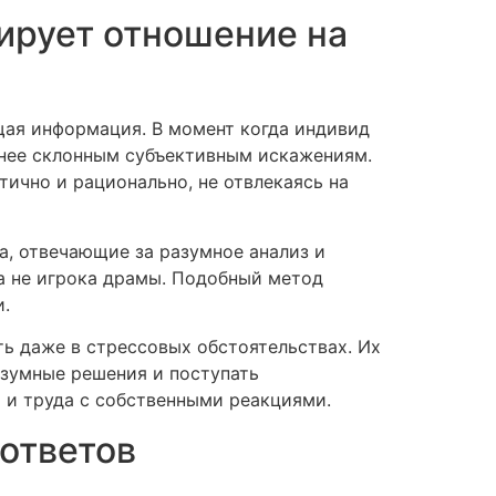
ирует отношение на
щая информация. В момент когда индивид
енее склонным субъективным искажениям.
ично и рационально, не отвлекаясь на
а, отвечающие за разумное анализ и
 а не игрока драмы. Подобный метод
и.
ь даже в стрессовых обстоятельствах. Их
азумные решения и поступать
 и труда с собственными реакциями.
ответов