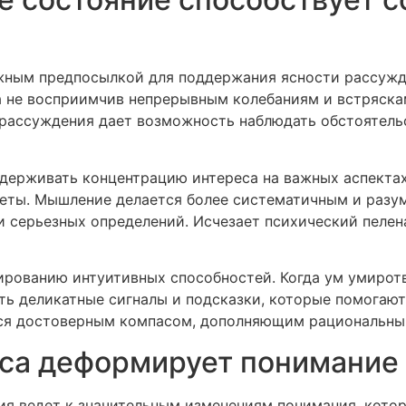
жным предпосылкой для поддержания ясности рассужде
а не восприимчив непрерывным колебаниям и встряска
 рассуждения дает возможность наблюдать обстоятельс
держивать концентрацию интереса на важных аспектах
еты. Мышление делается более систематичным и разум
и серьезных определений. Исчезает психический пелен
рованию интуитивных способностей. Когда ум умирот
ть деликатные сигналы и подсказки, которые помогаю
тся достоверным компасом, дополняющим рациональны
нса деформирует понимание
ия ведет к значительным изменениям понимания, кото