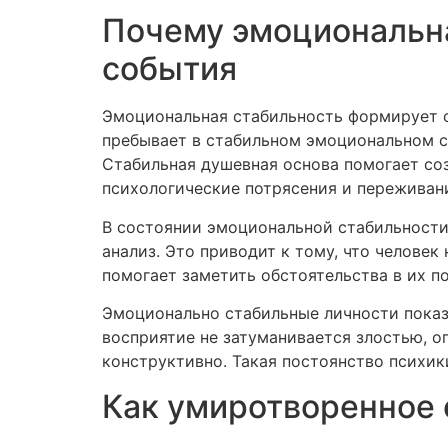
Почему эмоциональна
события
Эмоциональная стабильность формирует с
пребывает в стабильном эмоциональном с
Стабильная душевная основа помогает соз
психологические потрясения и переживан
В состоянии эмоциональной стабильности 
анализ. Это приводит к тому, что челове
помогает заметить обстоятельства в их п
Эмоционально стабильные личности показ
восприятие не затуманивается злостью, о
конструктивно. Такая постоянство психик
Как умиротворенное 