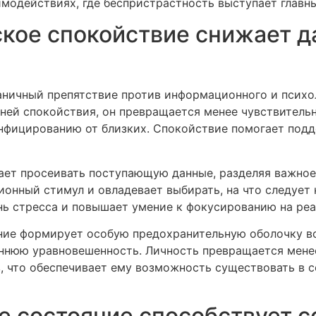
имодействиях, где беспристрастность выступает главн
кое спокойствие снижает д
аничный препятствие против информационного и психо
енней спокойствия, он превращается менее чувствител
нфицированию от близких. Спокойствие помогает под
ет просеивать поступающую данные, разделяя важное
онный стимул и овладевает выбирать, на что следует 
нь стресса и повышает умение к фокусированию на реал
ние формирует особую предохранительную оболочку во
нюю уравновешенность. Личность превращается менее
, что обеспечивает ему возможность существовать в 
е состояние способствует с