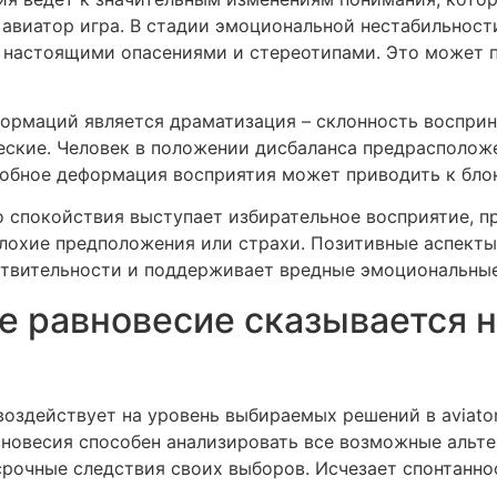
авиатор игра. В стадии эмоциональной нестабильност
с настоящими опасениями и стереотипами. Это может 
ормаций является драматизация – склонность восприн
еские. Человек в положении дисбаланса предрасполож
добное деформация восприятия может приводить к блок
спокойствия выступает избирательное восприятие, пр
лохие предположения или страхи. Позитивные аспекты
твительности и поддерживает вредные эмоциональные
е равновесие сказывается 
здействует на уровень выбираемых решений в aviator
вновесия способен анализировать все возможные альте
срочные следствия своих выборов. Исчезает спонтаннос