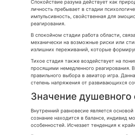
Спокойствие разума действует как приро
личность пребывает в стадии психологич
импульсивность, свойственная для эмоци
реагирования.
В спокойном стадии работа области, связа
механически на возможные риски или сти
излишних переживаний, которые формиру
Тихое стадия также воздействует на пон
просящими немедленного реагирования. Во
правильного выбора в авиатор игра. Данн
степень напряжения от развивающихся со
Значение душевного 
Внутренний равновесие является основой 
сознание находится в балансе, индивид м
особенностей. Исчезает тенденция к кра