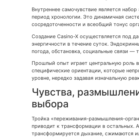
Внутреннее самочувствие является набор
период хронологии. Это динамичная сист
сосредоточенности и всеобщий тонус орг
Создание Casino-X осуществляется под д
энергичности в течение суток. Эндокринн
погода, обстановка, социальные связи — 
Прошлый опыт играет центральную роль в
специфические ориентации, которые непр
уровне, нередко задавая изначальную реа
Чувства, размышлени
выбора
Тройка «переживания-размышления-органи
приводит к трансформации в остальных. 
трансформируется дыхание, сжимаются и