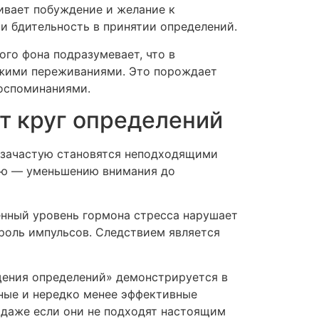
вает побуждение и желание к
и бдительность в принятии определений.
го фона подразумевает, что в
ожими переживаниями. Это порождает
оспоминаниями.
т круг определений
 зачастую становятся неподходящими
ию — уменьшению внимания до
енный уровень гормона стресса нарушает
троль импульсов. Следствием является
щения определений» демонстрируется в
рные и нередко менее эффективные
 даже если они не подходят настоящим