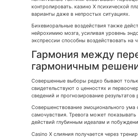
контролировать. казино Х психической пл
варианты даже в непростых ситуациях.
Бихевиоральные воздействия также дейст
нейрохимию мозга, усиливая уровень энд
экспрессии способны воздействовать на ч
Гармония между пере
гармоничным решен
Совершенные выборы редко бывают только
свидетельствуют о ценностях и первоочер
сведений и прогнозирование результатов
Совершенствование эмоционального ума с
самочувствия. Тревога может показывать
действий глубинным идеалам и побуждени
Casino X слияния получается через трени