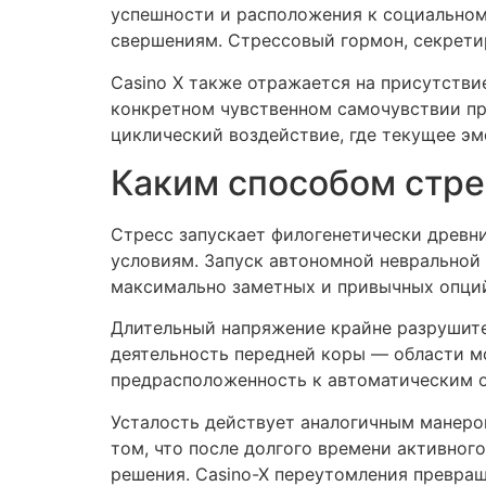
успешности и расположения к социально
свершениям. Стрессовый гормон, секрети
Casino X также отражается на присутств
конкретном чувственном самочувствии п
циклический воздействие, где текущее 
Каким способом стре
Стресс запускает филогенетически древн
условиям. Запуск автономной неврально
максимально заметных и привычных опций
Длительный напряжение крайне разрушите
деятельность передней коры — области мо
предрасположенность к автоматическим о
Усталость действует аналогичным манеро
том, что после долгого времени активног
решения. Casino-X переутомления превра