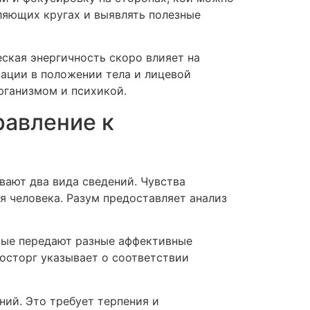
ляющих кругах и выявлять полезные
ская энергичность скоро влияет на
ации в положении тела и лицевой
рганизмом и психикой.
равление к
ают два вида сведений. Чувства
я человека. Разум предоставляет анализ
рые передают разные аффективные
осторг указывает о соответствии
ний. Это требует терпения и