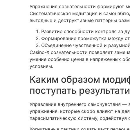
Упражнения сознательности формируют м
Систематическая медитация и самонаблюд
выгодные и деструктивные паттерны раз
Развитие способности контроля за д
Формирование промежутка между ст
Объединение чувственной и разумной
Casino-X сознательности позволяет замеч
умение особенно ценна в напряженных об
условиям.
Каким образом модиф
поступать результат
Управление внутреннего самочувствия — 
упражнения, которые скоро влияют на де
парасимпатическую систему, содействуя 
Когнитивные тактики охватывают переоце