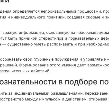
едения определяется непроизвольными процессами, пр
тия и индивидуального практики, создавая скорые и 
т важную информацию, основанную на неосознаваемом
гут быть причиной стереотипов и познавательных деф
а — существенно уметь распознавать и при необходи
сознавать свои глубинные побуждения и управлять ими
я решений. Формирование этого умения дает возможнос
азрушительных действий.
сознательности в подборе п
дить за индивидуальными размышлениями, переживания
ространство между импульсом и действием, открывая 