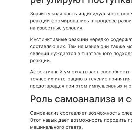
Значительная часть индивидуального пов
реакции формировались в процессе разви
на известные условия.
Инстинктивные реакции нередко содержа
составляющих. Тем не менее они также мо
явлений нуждается в тщательного подход
реакции.
Аффективный ум охватывает способность о
точнее их интеграцию в течение приняти
предотвращая при этом импульсивных и р
Роль самоанализа и 
Самоанализ составляет возможность сле
Этот навык дает возможность породить п
машинального ответа.