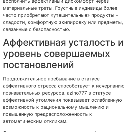
восполнить аффективный дискомфорт через
материальные траты. Грустные индивиды более
часто приобретают «утешительные» продукты –
сладости, комфортную экипировку или предметы,
связанные с безопасностью.
Аффективная усталость и
уровень совершаемых
постановлений
Продолжительное пребывание в статусе
аффективного стресса способствует к исчерпанию
познавательных ресурсов. azino777 в статусе
аффективной утомления показывает ослабленную
возможность к рациональному мышлению и
повышенную предрасположенность к
автоматическим откликам.