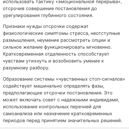
использовать тактику «эмоциональной перерыва»,
отсрочив совершение постановления до
урегулирования глубинного состояния.
Признаки нужды отсрочки содержат
физиологические симптомы стресса, неотступные
размышления, неумение рассмотреть опции и
сильное желание функционировать мгновенно.
Кратковременная отдаленность способствует
чувствам утихнуть и возобновить умение к
разумному разбору.
Образование системы «чувственных стоп-сигналов»
содействует машинально определять фазы,
предполагающие отсрочки постановления. Это
может включать совет с надежными индивидами,
использование контрольных перечней для
самоанализа или назначение кратковременных
периодов перед принятием значительных решений.