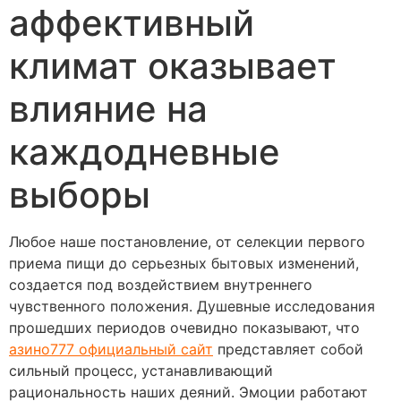
аффективный
климат оказывает
влияние на
каждодневные
выборы
Любое наше постановление, от селекции первого
приема пищи до серьезных бытовых изменений,
создается под воздействием внутреннего
чувственного положения. Душевные исследования
прошедших периодов очевидно показывают, что
азино777 официальный сайт
представляет собой
сильный процесс, устанавливающий
рациональность наших деяний. Эмоции работают