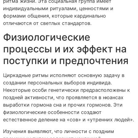
ритма жизни. Эта социальная группа имеет
индивидуальными ритуалами, ценностями и
формами общения, которые кардинально
отличаются от светлых стандартов.
Физиологические
процессы и их эффект на
поступки и предпочтения
Циркадные ритмы исполняют основную задачу в
создании персональных выборов индивида.
Некоторые особи генетически предрасположены к
поздней активности, что проявляется в нюансах
выработки гормона сна и прочих гормонов. Эти
физиологические особенности создают
естественное деление на «сов» и «утренних людей».
Изучения выявляют, что личности с поздним