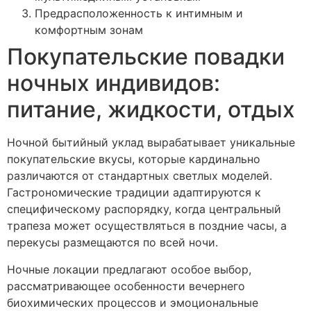
Предрасположенность к интимным и
комфортным зонам
Покупательские повадки
ночных индивидов:
питание, жидкости, отдых
Ночной бытийный уклад вырабатывает уникальные
покупательские вкусы, которые кардинально
различаются от стандартных светлых моделей.
Гастрономические традиции адаптируются к
специфическому распорядку, когда центральный
трапеза может осуществляться в поздние часы, а
перекусы размещаются по всей ночи.
Ночные локации предлагают особое выбор,
рассматривающее особенности вечернего
биохимических процессов и эмоциональные