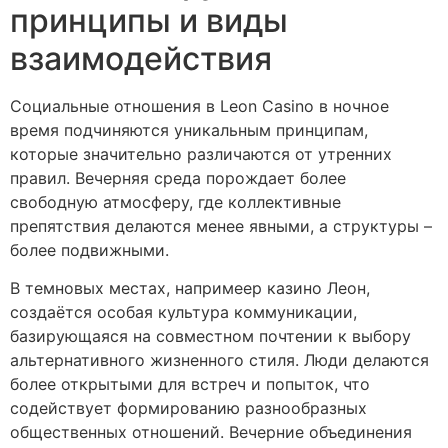
принципы и виды
взаимодействия
Социальные отношения в Leon Casino в ночное
время подчиняются уникальным принципам,
которые значительно различаются от утренних
правил. Вечерняя среда порождает более
свободную атмосферу, где коллективные
препятствия делаются менее явными, а структуры –
более подвижными.
В темновых местах, напримеер казино Леон,
создаётся особая культура коммуникации,
базирующаяся на совместном почтении к выбору
альтернативного жизненного стиля. Люди делаются
более открытыми для встреч и попыток, что
содействует формированию разнообразных
общественных отношений. Вечерние объединения