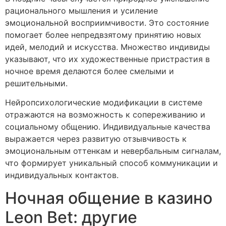
рационального мышления и усиление
эмоциональной восприимчивости. Это состояние
помогает более непредвзятому принятию новых
идей, мелодий и искусства. Множество индивиды
указывают, что их художественные пристрастия в
ночное время делаются более смелыми и
решительными.
Нейропсихологические модификации в системе
отражаются на возможность к сопереживанию и
социальному общению. Индивидуальные качества
выражается через развитую отзывчивость к
эмоциональным оттенкам и невербальным сигналам,
что формирует уникальный способ коммуникации и
индивидуальных контактов.
Ночная общение в казино
Leon Bet: другие