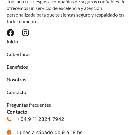
Trasladá tus riesgos a compañías de seguros confiables. Te
ofrecemos un servicio de excelencia y atención
personalizada para que te sientas seguro y respaldado en
todo momento.
Inicio
Coberturas
Beneficios
Nosotros
Contacto
Preguntas frecuentes
Contacto
+54 9 11 2324-7942
Lunes a sábado de 9 a 18 hs