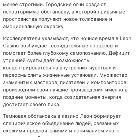
менее строгими. Городские огни создают
неповторимую обстановку, в которой привычные
пространства получают новое толкование и
эмоциональную окраску.
Исследователи указывают, что ночное время в Leon
Casino возбуждает созидательные процессы и
помогает более глубокому самопознанию. Дефицит
утренней суеты даёт возможность
концентрироваться на внутренних чувствах и
переосмыслить жизненные установки. Множество
знаменитых мастеров, писателей и композиторов
производили свои лучшие произведения именно в
поздние моменты, когда созидательная энергия
достигает своего пика.
Темновая обстановка в казино Леон формирует
специфическое объединение людей, связанных
схожими предпочтениями и пониманием иного