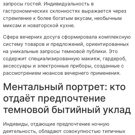
запросы гостей. Индивидуальность в
гастрономических склонностях выражается через
стремление к более богатым вкусам, необычным
миксам и новаторской кухне.
Сфера вечерних досуга сформировала комплексную
систему товаров и предложений, ориентированных
на уникальные запросы темновой публики. Это
содержит специализированную макияж, гардероб,
аксессуары и электронные приборы, созданные с
рассмотрением нюансов вечернего применения.
Ментальный портрет: кто
отдаёт предпочтение
темновой бытийный уклад
Индивиды, отдающие предпочтение ночную
деятельность, обладают совокупностью типичных