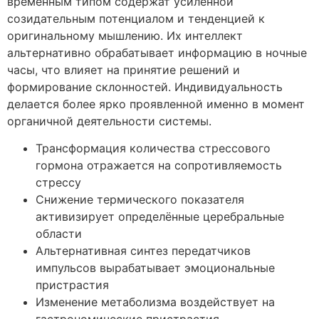
временным типом содержат усиленной
созидательным потенциалом и тенденцией к
оригинальному мышлению. Их интеллект
альтернативно обрабатывает информацию в ночные
часы, что влияет на принятие решений и
формирование склонностей. Индивидуальность
делается более ярко проявленной именно в момент
органичной деятельности системы.
Трансформация количества стрессового
гормона отражается на сопротивляемость
стрессу
Снижение термического показателя
активизирует определённые церебральные
области
Альтернативная синтез передатчиков
импульсов вырабатывает эмоциональные
пристрастия
Изменение метаболизма воздействует на