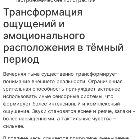
гастрономические пристрастия
Трансформация
ощущений и
эмоционального
расположения в тёмный
период
Вечерняя тьма существенно трансформирует
понимание внешнего реальности. Ограниченная
зрительная способность принуждает активнее
использовать иные сенсорные системы, что
формирует более интенсивный и комплексный
ощущение. Звуки становятся яснее и резче, запахи –
более насыщенными, а тактильные чувства –
сильнее.
В поздние часы случается природное уменьшение