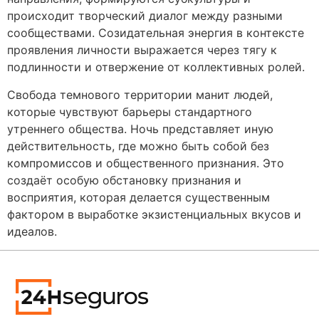
происходит творческий диалог между разными
сообществами. Созидательная энергия в контексте
проявления личности выражается через тягу к
подлинности и отвержение от коллективных ролей.
Свобода темнового территории манит людей,
которые чувствуют барьеры стандартного
утреннего общества. Ночь представляет иную
действительность, где можно быть собой без
компромиссов и общественного признания. Это
создаёт особую обстановку признания и
восприятия, которая делается существенным
фактором в выработке экзистенциальных вкусов и
идеалов.