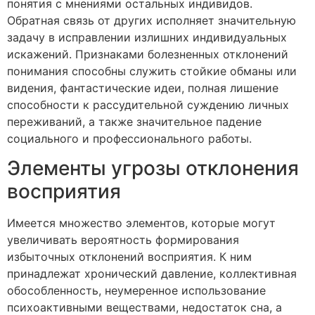
понятия с мнениями остальных индивидов.
Обратная связь от других исполняет значительную
задачу в исправлении излишних индивидуальных
искажений. Признаками болезненных отклонений
понимания способны служить стойкие обманы или
видения, фантастические идеи, полная лишение
способности к рассудительной суждению личных
переживаний, а также значительное падение
социального и профессионального работы.
Элементы угрозы отклонения
восприятия
Имеется множество элементов, которые могут
увеличивать вероятность формирования
избыточных отклонений восприятия. К ним
принадлежат хронический давление, коллективная
обособленность, неумеренное использование
психоактивными веществами, недостаток сна, а