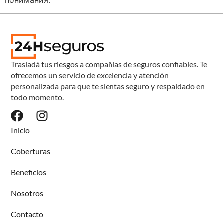
понимания.
Trasladá tus riesgos a compañías de seguros confiables. Te
ofrecemos un servicio de excelencia y atención
personalizada para que te sientas seguro y respaldado en
todo momento.
Inicio
Coberturas
Beneficios
Nosotros
Contacto