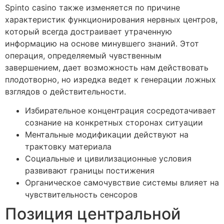
Spinto casino также изменяется по причине
характеристик функционирования нервных центров,
который всегда достраивает утраченную
информацию на основе минувшего знаний. Этот
операция, определяемый чувственным
завершением, дает возможность нам действовать
плодотворно, но изредка ведет к генерации ложных
взглядов о действительности.
Избирательное концентрация сосредотачивает
сознание на конкретных сторонах ситуации
Ментальные модификации действуют на
трактовку материала
Социальные и цивилизационные условия
развивают границы постижения
Органическое самочувствие системы влияет на
чувствительность сенсоров
Позиция центральной