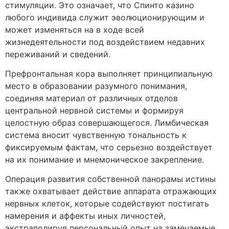
стимуляции. Это означает, что Спинто казино
любого индивида служит эволюционирующим и
может изменяться на в ходе всей
жизнедеятельности под воздействием недавних
переживаний и сведений.
Префронтальная кора выполняет принципиальную
место в образовании разумного понимания,
соединяя материал от различных отделов
центральной нервной системы и формируя
целостную образ совершающегося. Лимбическая
система вносит чувственную тональность к
фиксируемым фактам, что серьезно воздействует
на их понимание и мнемоническое закрепление.
Операция развития собственной панорамы истины
также охватывает действие аппарата отражающих
нервных клеток, которые содействуют постигать
намерения и аффекты иных личностей,
экстраполируя персональный опыт на замечаемые