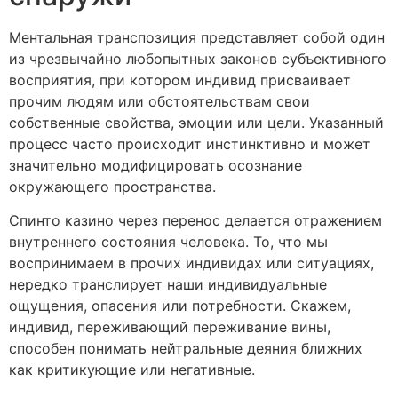
Ментальная транспозиция представляет собой один
из чрезвычайно любопытных законов субъективного
восприятия, при котором индивид присваивает
прочим людям или обстоятельствам свои
собственные свойства, эмоции или цели. Указанный
процесс часто происходит инстинктивно и может
значительно модифицировать осознание
окружающего пространства.
Спинто казино через перенос делается отражением
внутреннего состояния человека. То, что мы
воспринимаем в прочих индивидах или ситуациях,
нередко транслирует наши индивидуальные
ощущения, опасения или потребности. Скажем,
индивид, переживающий переживание вины,
способен понимать нейтральные деяния ближних
как критикующие или негативные.