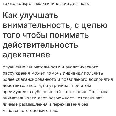
также конкретные клинические диагнозы.
Как улучшать
внимательность, с целью
того чтобы понимать
действительность
адекватнее
Улучшение внимательности и аналитического
рассуждения может помочь индивиду получить
более сбалансированного и правильного восприятия
действительности, не утрачивая при этом
преимуществ субъективной толкования. Практика
внимательности дает возможность отслеживать
личные размышления и переживания без
мгновенного оценки о них.