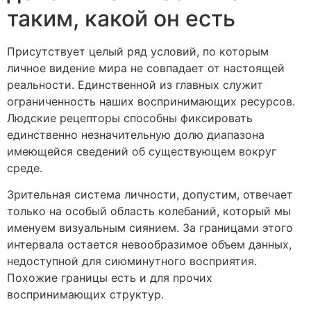
таким, какой он есть
Присутствует целый ряд условий, по которым
личное видение мира не совпадает от настоящей
реальности. Единственной из главных служит
ограниченность наших воспринимающих ресурсов.
Людские рецепторы способны фиксировать
единственно незначительную долю диапазона
имеющейся сведений об существующем вокруг
среде.
Зрительная система личности, допустим, отвечает
только на особый область колебаний, который мы
именуем визуальным сиянием. За границами этого
интервала остается невообразимое объем данных,
недоступной для сиюминутного восприятия.
Похожие границы есть и для прочих
воспринимающих структур.