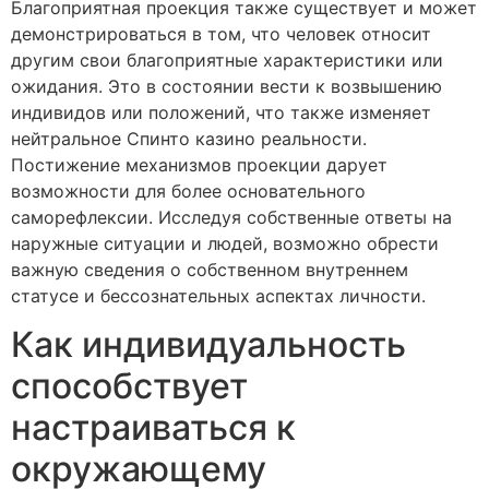
Благоприятная проекция также существует и может
демонстрироваться в том, что человек относит
другим свои благоприятные характеристики или
ожидания. Это в состоянии вести к возвышению
индивидов или положений, что также изменяет
нейтральное Спинто казино реальности.
Постижение механизмов проекции дарует
возможности для более основательного
саморефлексии. Исследуя собственные ответы на
наружные ситуации и людей, возможно обрести
важную сведения о собственном внутреннем
статусе и бессознательных аспектах личности.
Как индивидуальность
способствует
настраиваться к
окружающему