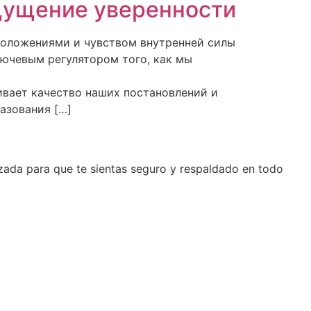
щущение уверенности
положениями и чувством внутренней силы
ючевым регулятором того, как мы
авливает качество наших постановлений и
азования […]
izada para que te sientas seguro y respaldado en todo