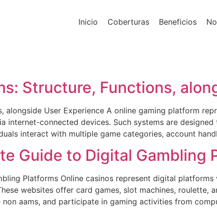
Inicio
Coberturas
Beneficios
No
ms: Structure, Functions, alo
ns, alongside User Experience A online gaming platform rep
ia internet-connected devices. Such systems are designed t
viduals interact with multiple game categories, account han
e Guide to Digital Gambling 
bling Platforms Online casinos represent digital platform
hese websites offer card games, slot machines, roulette, an
ne non aams, and participate in gaming activities from comp