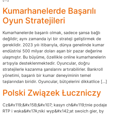
Kumarhanelerde Başarılı
Oyun Stratejileri
Kumarhanelerde başarılı olmak, sadece şansa bağlı
değildir; aynı zamanda iyi bir strateji geliştirmek de
gereklidir. 2023 yılı itibarıyla, dünya genelinde kumar
endüstrisi 500 milyar doları aşan bir pazar değerine
ulaşmıştır. Bu büyüme, özellikle online kumarhanelerin
artışıyla desteklenmektedir. Oyuncular, doğru
stratejilerle kazanma şanslarını artırabilirler. Bankroll
yönetimi, başarılı bir kumar deneyiminin temel
taşlarından biridir. Oyuncular, bütçelerini dikkatlice […]
Polski Związek Łuczniczy
Cz&#x119;&#x15B;&#x107; kasyn ch&#x119;tnie podaje
RTP i wska&#x17A;niki wyp&#x142;at swoich gier, by