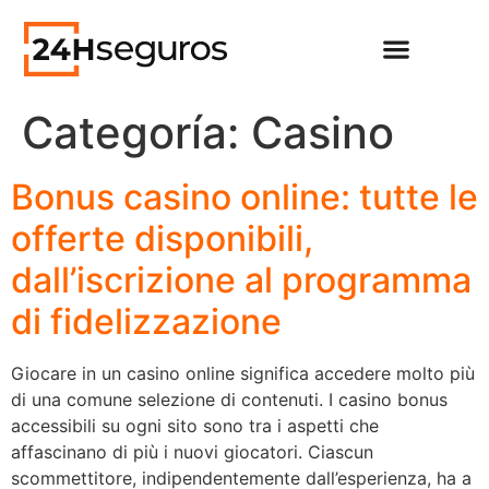
Categoría:
Casino
Bonus casino online: tutte le
offerte disponibili,
dall’iscrizione al programma
di fidelizzazione
Giocare in un casino online significa accedere molto più
di una comune selezione di contenuti. I casino bonus
accessibili su ogni sito sono tra i aspetti che
affascinano di più i nuovi giocatori. Ciascun
scommettitore, indipendentemente dall’esperienza, ha a